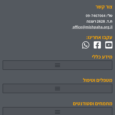
צור קשר
טל':
09-7467064
ת.ד. 2628 רעננה
office@mishpaha.org.il
עקבו אחרינו:
מידע כללי
מטפלים וטיפול
מתמחים וסטודנטים