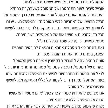
המטפלת. אם המטפלת מרגישה שאינה יכולה להיות
אובייקטיבית לאור התנהגותו של המטופל לשעבר, זה בהחלט
יהיה אתי להפנות אותם למטפל אחר, אובייקטיבי. בכך לשמור על
הכלל הראשון של "אחריות כלפי מטופלים": "המטפלים… יעזרו
לרווחתם של משפחות ויחידים… המבקשים להעזר בהם ולעשות
הכל כדי להבטיח שימוש נאות של המטופלים בשרותיהם".
מטפל מאויים וכועס לא עומד בכללים הנ"ל.
זאת דוגמה כיצד מטפלת אחראית ורגישה להיבטים האתיים
הציגה, בפנינו סוגיה אתית חשובה ועכשווית.
סוגיה המצביעה על הגבול הדק שבין שמירת חסיון המטופל
ובטחונו של המטפל. הסכנה שמטופל ממורמר וחסר אחריות יכול
לנצל את הרשתות החברתיות להשמצת המטפל ולהכתמת שמו
בעוד המטפל, מאידך חייב לשמור על כללי האתיקה ולא לחשוף
אינפורמציה על מטופל.
אנו מציעים להתייחס למקרה כזה כעל "איום ממשי" המאפשר
הגנה על המטפל, ללא עבירה אתית.
נקווה ששימוש נואל בשיימינג לא יהיה נפוץ ברשתות החברתיות