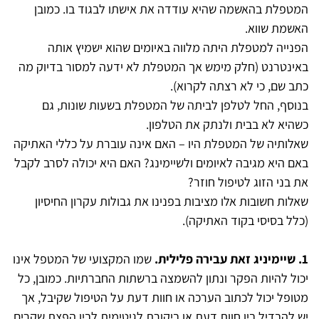
המטפלת בהאשמה שהיא עודדה את אישתו לבגוד בו. כמובן
האשמת שווא.
הפנייה למטפלת היתה מלווה באיומים שהוא ישמיץ אותה
באינטרנט (חלק מימש אך המטפלת לא ידעה למסור בדיוק מה
כתב שם, כי לא רצתה לקרוא).
בנוסף, החל לטלפן לביתה של המטפלת בשעות שונות, גם
כשהיא לא בבית ולנתק את הטלפון.
שאלותיה של המטפלת היו – האם אינה עוברת על כללי האתיקה
באם היא מגיבה לאיומים ולשיימינג? האם היא יכולה לסרב לקבל
את בני הזוג לטיפול חוזר?
שאלות חשובות אלו מציבות בפנינו את גבולות עקרון החיסיון
(כלל בסיסי בקוד האתיקה).
1. שיימיניג זאת עבירה פלילית.
שמו המקצועי של המטפל אינו
יכול להיות הפקר ונתון להשמצה ברשתות החברתיות. כמובן, כל
מטופל יכול לכתוב הערכה או חוות דעת על הטיפול שקיבל, אך
יש להבדיל בין חוות דעת או ביקורת לגיטימית לבין הפצת שקרים