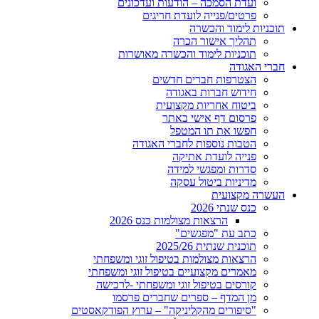
ועדת הסמכה – הודעות ועדכונים
פרטים/פנייה לועדת חריגים
תוכניות לימוד והכשרה
תהליך אישור הכרה
תוכניות לימוד והכשרה מאושרות
חברי האגודה
הצטרפות חברים חדשים
חידוש חברות באגודה
ביטוח אחריות מקצועית
פרסום דף אישי באתר
חפשו את תו המטפל
הטבות נוספות לחברי האגודה
פנייה לועדת אתיקה
סדרות ומפגשי למידה
מדיניות ביטול עסקה
העשרה מקצועית
כנס שנתי 2026
הרצאות מצולמות כנס 2026
כתב עת "מפגשים"
תוכנית שנתית 2025/26
הרצאות מצולמות בטיפול זוגי ומשפחתי
מאמרים מקצועיים בטיפול זוגי ומשפחתי
קורסים בטיפול זוגי ומשפחתי -לרכישה
מן המדף – ספרים שחברים פרסמו
"סיפורים מהקליניקה" – ערוץ הפודקאסטים