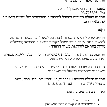
התחנה לטיפול זוגי ומשפחתי
כתובת
– רחוב רבי מבכרך 4 , יפו.
טל'
03-7253861
התחנה פועלת כשירות במינהל לשירותים החברתיים של עיריית תל-אביב
יפו, באגף דרום.
רקע:
זקוקים לטיפול זוגי או משפחתי? התחנה לטיפול זוגי ומשפחתי מציעה
לתושבי דרום ומזרח העיר טיפול מקצועי בתשלום מסובסד (בתשלום
מדורג בהתאם להוראות משרד הרווחה).
הרחבה: מנהלת התחנה: עובדת סוציאלית חני סרור עגיב- MSW מטפלת
ומדריכה מוסמכת לטיפול זוגי ומשפחתי.
צוות התחנה מורכב מעובדים סוציאליים בעלי הסמכה בטיפול זוגי
ומשפחתי ומתמחים בטיפול זוגי ומשפחתי.
התחנה פועלת בראייה מערכתית, אינטגרטיבית, המשלבת גישות
טיפוליות שונות, תוך התאמתן למטופלים.
השירותים הניתנים בתחנה:
הכנה לחיי נישואין.
התמודדות עם קשיים בחיי הנישואין.