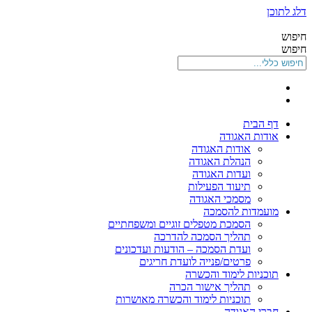
יפו
דלג לתוכן
-
האגודה
חיפוש
הישראלית
חיפוש
לטיפול
זוגי
ומשפחתי
דף הבית
אודות האגודה
אודות האגודה
הנהלת האגודה
ועדות האגודה
תיעוד הפעילות
מסמכי האגודה
מועמדות להסמכה
הסמכת מטפלים זוגיים ומשפחתיים
תהליך הסמכה להדרכה
ועדת הסמכה – הודעות ועדכונים
פרטים/פנייה לועדת חריגים
תוכניות לימוד והכשרה
תהליך אישור הכרה
תוכניות לימוד והכשרה מאושרות
חברי האגודה