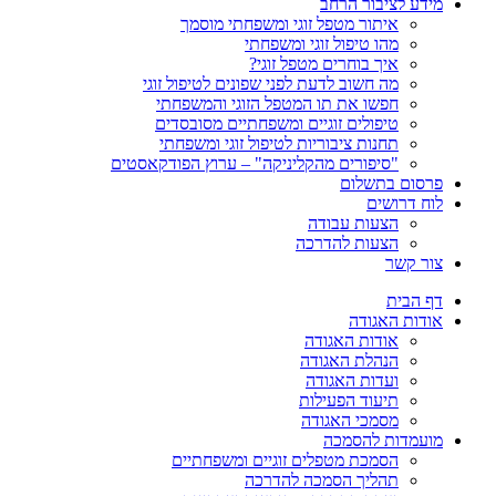
מידע לציבור הרחב
איתור מטפל זוגי ומשפחתי מוסמך
מהו טיפול זוגי ומשפחתי
איך בוחרים מטפל זוגי?
מה חשוב לדעת לפני שפונים לטיפול זוגי
חפשו את תו המטפל הזוגי והמשפחתי
טיפולים זוגיים ומשפחתיים מסובסדים
תחנות ציבוריות לטיפול זוגי ומשפחתי
"סיפורים מהקליניקה" – ערוץ הפודקאסטים
פרסום בתשלום
לוח דרושים
הצעות עבודה
הצעות להדרכה
צור קשר
דף הבית
אודות האגודה
אודות האגודה
הנהלת האגודה
ועדות האגודה
תיעוד הפעילות
מסמכי האגודה
מועמדות להסמכה
הסמכת מטפלים זוגיים ומשפחתיים
תהליך הסמכה להדרכה