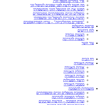
איך בוחרים מטפל זוגי?
מה חשוב לדעת לפני שפונים לטיפול זוגי
חפשו את תו המטפל הזוגי והמשפחתי
טיפולים זוגיים ומשפחתיים מסובסדים
תחנות ציבוריות לטיפול זוגי ומשפחתי
"סיפורים מהקליניקה" – ערוץ הפודקאסטים
פרסום בתשלום
לוח דרושים
הצעות עבודה
הצעות להדרכה
צור קשר
דף הבית
אודות האגודה
אודות האגודה
הנהלת האגודה
ועדות האגודה
תיעוד הפעילות
מסמכי האגודה
מועמדות להסמכה
הסמכת מטפלים זוגיים ומשפחתיים
תהליך הסמכה להדרכה
ועדת הסמכה – הודעות ועדכונים