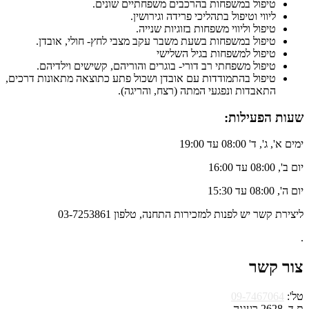
טיפול במשפחות בהרכבים משפחתיים שונים.
ליווי וטיפול בתהליכי פרידה וגירושין.
טיפול וליווי משפחות בזוגיות שנייה.
טיפול במשפחות בשעת משבר עקב מצבי לחץ- חולי, אובדן.
טיפול למשפחות בגיל השלישי
טיפול משפחתי רב דורי- בוגרים והוריהם, קשישים וילדיהם.
טיפול בהתמודדות עם אובדן ושכול פתע כתוצאה מתאונות דרכים,
התאבדות ונפגעי המתה (רצח, והריגה).
שעות הפעילות:
ימים א', ג', ד' 08:00 עד 19:00
יום ב', 08:00 עד 16:00
יום ה', 08:00 עד 15:30
ליצירת קשר יש לפנות למזכירות התחנה, טלפון 03-7253861
.
צור קשר
טל':
09-7467064
ת.ד. 2628 רעננה