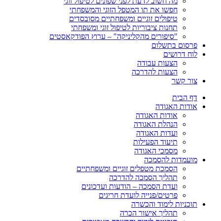
מה חשוב לדעת לפני שפונים לטיפול זוגי
חפשו את תו המטפל הזוגי והמשפחתי
טיפולים זוגיים ומשפחתיים מסובסדים
תחנות ציבוריות לטיפול זוגי ומשפחתי
"סיפורים מהקליניקה" – ערוץ הפודקאסטים
פרסום בתשלום
לוח דרושים
הצעות עבודה
הצעות להדרכה
צור קשר
דף הבית
אודות האגודה
אודות האגודה
הנהלת האגודה
ועדות האגודה
תיעוד הפעילות
מסמכי האגודה
מועמדות להסמכה
הסמכת מטפלים זוגיים ומשפחתיים
תהליך הסמכה להדרכה
ועדת הסמכה – הודעות ועדכונים
פרטים/פנייה לועדת חריגים
תוכניות לימוד והכשרה
תהליך אישור הכרה