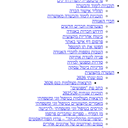
פרטים/פנייה לועדת חריגים
תוכניות לימוד והכשרה
תהליך אישור הכרה
תוכניות לימוד והכשרה מאושרות
חברי האגודה
הצטרפות חברים חדשים
חידוש חברות באגודה
ביטוח אחריות מקצועית
פרסום דף אישי באתר
חפשו את תו המטפל
הטבות נוספות לחברי האגודה
פנייה לועדת אתיקה
סדרות ומפגשי למידה
מדיניות ביטול עסקה
העשרה מקצועית
כנס שנתי 2026
הרצאות מצולמות כנס 2026
כתב עת "מפגשים"
תוכנית שנתית 2025/26
הרצאות מצולמות בטיפול זוגי ומשפחתי
מאמרים מקצועיים בטיפול זוגי ומשפחתי
קורסים בטיפול זוגי ומשפחתי -לרכישה
מן המדף – ספרים שחברים פרסמו
"סיפורים מהקליניקה" – ערוץ הפודקאסטים
כנסים ואירועים של ארגונים אחרים