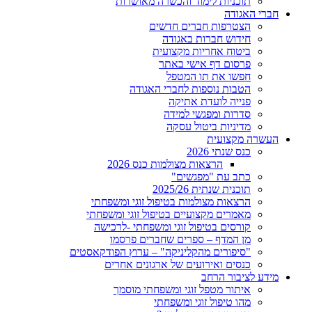
תוכניות לימוד והכשרה מאושרות
חברי האגודה
הצטרפות חברים חדשים
חידוש חברות באגודה
ביטוח אחריות מקצועית
פרסום דף אישי באתר
חפשו את תו המטפל
הטבות נוספות לחברי האגודה
פנייה לועדת אתיקה
סדרות ומפגשי למידה
מדיניות ביטול עסקה
העשרה מקצועית
כנס שנתי 2026
הרצאות מצולמות כנס 2026
כתב עת "מפגשים"
תוכנית שנתית 2025/26
הרצאות מצולמות בטיפול זוגי ומשפחתי
מאמרים מקצועיים בטיפול זוגי ומשפחתי
קורסים בטיפול זוגי ומשפחתי -לרכישה
מן המדף – ספרים שחברים פרסמו
"סיפורים מהקליניקה" – ערוץ הפודקאסטים
כנסים ואירועים של ארגונים אחרים
מידע לציבור הרחב
איתור מטפל זוגי ומשפחתי מוסמך
מהו טיפול זוגי ומשפחתי