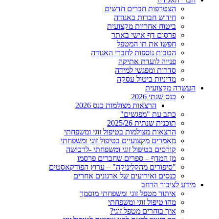
הצטרפות חברים חדשים
חידוש חברות באגודה
ביטוח אחריות מקצועית
פרסום דף אישי באתר
חפשו את תו המטפל
הטבות נוספות לחברי האגודה
פנייה לועדת אתיקה
סדרות ומפגשי למידה
מדיניות ביטול עסקה
העשרה מקצועית
כנס שנתי 2026
הרצאות מצולמות כנס 2026
כתב עת "מפגשים"
תוכנית שנתית 2025/26
הרצאות מצולמות בטיפול זוגי ומשפחתי
מאמרים מקצועיים בטיפול זוגי ומשפחתי
קורסים בטיפול זוגי ומשפחתי -לרכישה
מן המדף – ספרים שחברים פרסמו
"סיפורים מהקליניקה" – ערוץ הפודקאסטים
כנסים ואירועים של ארגונים אחרים
מידע לציבור הרחב
איתור מטפל זוגי ומשפחתי מוסמך
מהו טיפול זוגי ומשפחתי
איך בוחרים מטפל זוגי?